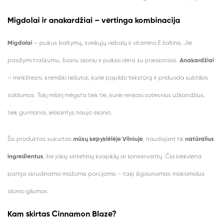
Migdolai ir anakardžiai – vertinga kombinacija
Migdolai
– puikus baltymų, sveikųjų riebalų ir vitamino E šaltinis. Jie
pasižymi traškumu, švariu skoniu ir puikiai dera su prieskoniais.
Anakardžiai
– minkštesni, kremiški riešutai, kurie papildo tekstūrą ir priduoda subtilios
saldumos. Tokį mišinį mėgsta tiek tie, kurie renkasi sotesnius užkandžius,
tiek gurmanai, ieškantys naujo skonio.
Šis produktas sukurtas
mūsų kepyklėlėje Vilniuje
, naudojant tik
natūralius
ingredientus
, be jokių sintetinių kvapiklių ar konservantų. Čia kiekviena
partija skrudinama mažomis porcijomis – taip išgaunamas maksimalus
skonio gilumas.
Kam skirtas Cinnamon Blaze?