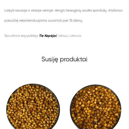
Laikyti sausoje ir vėsioje vietoje. Vengti tiesioginių saulės spindulių. Atidarius
pakuotę rekomenduojama suvartoti per 15 dienų.
Skrudinta kepyklėlėje
Tie Kepėjai
, Vilnius, Lietuva
Susiję produktai