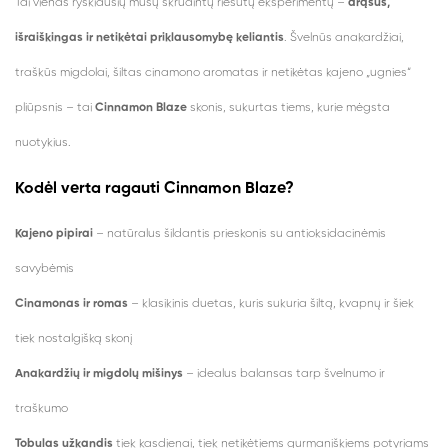
Tai vienas ryškiausių mūsų skrudintų riešutų eksperimentų –
drąsus,
išraiškingas ir netikėtai priklausomybę keliantis
. Švelnūs anakardžiai,
traškūs migdolai, šiltas cinamono aromatas ir netikėtas kajeno „ugnies“
pliūpsnis – tai
Cinnamon Blaze
skonis, sukurtas tiems, kurie mėgsta
nuotykius.
Kodėl verta ragauti Cinnamon Blaze?
Kajeno pipirai
– natūralus šildantis prieskonis su antioksidacinėmis
savybėmis
Cinamonas ir romas
– klasikinis duetas, kuris sukuria šiltą, kvapnų ir šiek
tiek nostalgišką skonį
Anakardžių ir migdolų mišinys
– idealus balansas tarp švelnumo ir
traškumo
Tobulas užkandis
tiek kasdienai, tiek netikėtiems gurmaniškiems potyriams