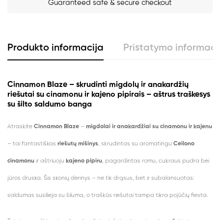
Guaranteed safe & secure checkout
Produkto informacija
Pristatymo informaci
Cinnamon Blaze – skrudinti migdolų ir anakardžių
riešutai su cinamonu ir kajeno pipirais – aštrus traškesys
su šilto saldumo banga
Atraskite
Cinnamon Blaze
–
migdolai ir anakardžiai su cinamonu ir kajenu
– tai fantastiškas
riešutų mišinys
, skrudintas su aromatingu
Ceilono
cinamonu
ir aštriuoju
kajeno pipiru
, pagardintas romu, cukraus pudra bei
jūros druska. Šis skonių derinys – ne tik drąsus, bet ir subalansuotas:
saldumas susilieja su šiluma, o traškūs riešutai tampa tikra pojūčių fiesta.