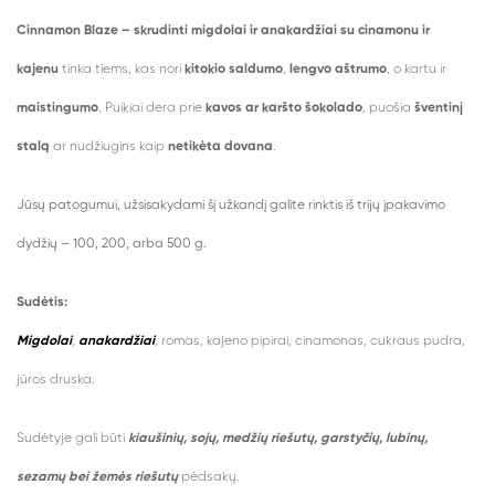
Cinnamon Blaze – skrudinti migdolai ir anakardžiai su cinamonu ir
kajenu
tinka tiems, kas nori
kitokio saldumo
,
lengvo aštrumo
, o kartu ir
maistingumo
. Puikiai dera prie
kavos ar karšto šokolado
, puošia
šventinį
stalą
ar nudžiugins kaip
netikėta dovana
.
Jūsų patogumui, užsisakydami šį užkandį galite rinktis iš trijų įpakavimo
dydžių – 100, 200, arba 500 g.
Sudėtis:
Migdolai
,
anakardžiai
, romas, kajeno pipirai, cinamonas, cukraus pudra,
jūros druska.
Sudėtyje gali būti
kiaušinių, sojų, medžių riešutų, garstyčių, lubinų,
sezamų bei žemės riešutų
pėdsakų.