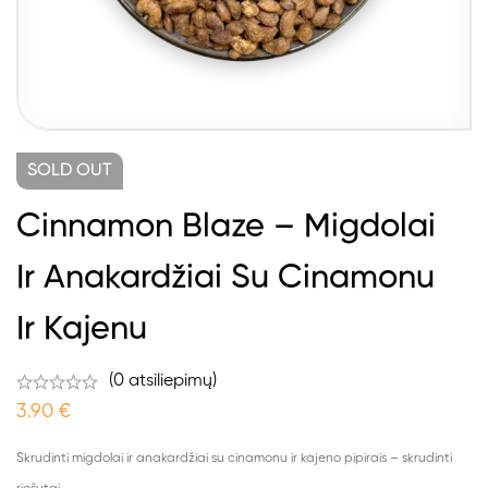
SOLD
OUT
Cinnamon Blaze – Migdolai
Ir Anakardžiai Su Cinamonu
Ir Kajenu
(0 atsiliepimų)
3.90
€
Skrudinti migdolai ir anakardžiai su cinamonu ir kajeno pipirais – skrudinti