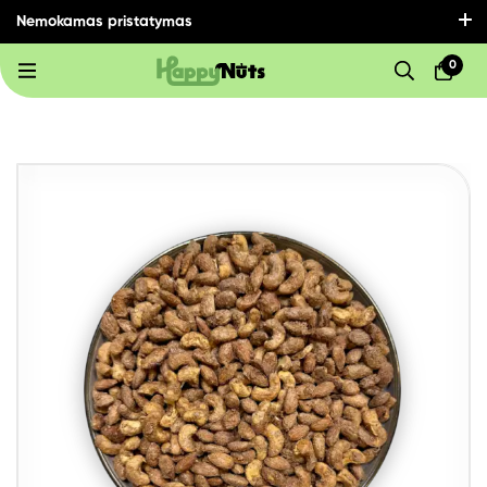
Nemokamas pristatymas
visoje Lietuvoje perkant už 30€ ir daugiau!
0