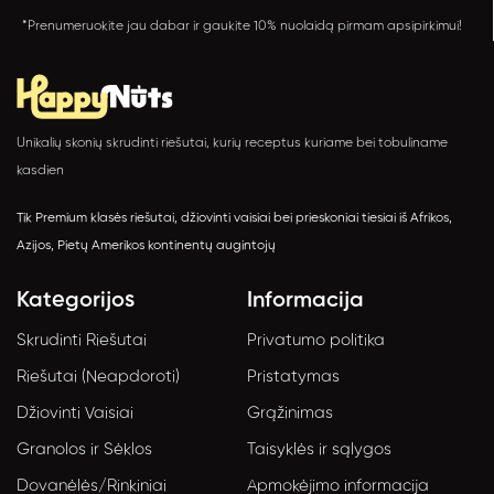
*Prenumeruokite jau dabar ir gaukite 10% nuolaidą pirmam apsipirkimui!
Unikalių skonių skrudinti riešutai, kurių receptus kuriame bei tobuliname
kasdien
Tik Premium klasės riešutai, džiovinti vaisiai bei prieskoniai tiesiai iš Afrikos,
Azijos, Pietų Amerikos kontinentų augintojų
Kategorijos
Informacija
Skrudinti Riešutai
Privatumo politika
Riešutai (Neapdoroti)
Pristatymas
Džiovinti Vaisiai
Grąžinimas
Granolos ir Sėklos
Taisyklės ir sąlygos
Dovanėlės/Rinkiniai
Apmokėjimo informacija