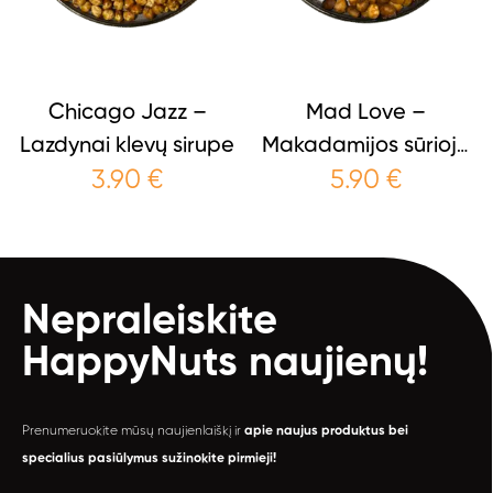
Chicago Jazz –
Mad Love –
Lazdynai klevų sirupe
Makadamijos sūrioje
3.90
€
5.90
€
karamelėje
Nepraleiskite
HappyNuts
naujienų!
Prenumeruokite mūsų naujienlaiškį ir
apie naujus produktus bei
specialius pasiūlymus sužinokite pirmieji!