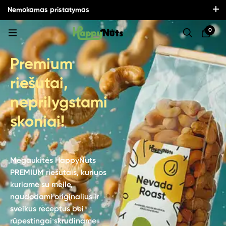
Nemokamas pristatymas
visoje Lietuvoje perkant už 30€ ir daugiau!
0
Premium
riešutai,
neprilygstami
skoniai!
Mėgaukitės HappyNuts
PREMIUM riešutais, kuriuos
kuriame su meile,
naudodami originalius ir
sveikus receptus bei
rūpestingai skrudiname