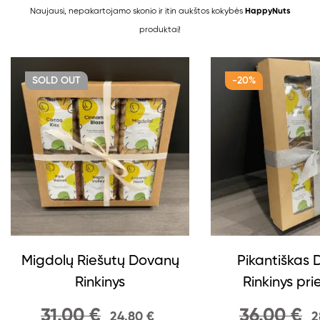
Naujausi, nepakartojamo skonio ir itin aukštos kokybės
HappyNuts
produktai!
SOLD
OUT
-20%
Migdolų Riešutų Dovanų
Pikantiškas
Rinkinys
Rinkinys pri
31.00
€
36.00
€
24.80
€
2