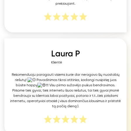
prekiaujant.
Laura P
Klientė
Rekomenduoju paragauti visiems kurie dar neragavo šių nuostabių
riešutų!
Pavadinimas tikrai atitinka, kadangi nusipirkę juos
būsite happy
!!! Visu pirma sužavėjo puikus bendravimas.
Pirkome tiek gyvai, tiek internetu šiuos riešutus, tai tiek gyvai įmonė
bendrauja su klientais labai pozityviai, pataria ir t.t…tiek pirkdami
internetu, operatyviai atsakė į visus dominančius klausimus ir pristatė
tą pačią dieną:).