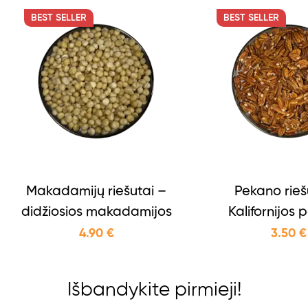
BEST
SELLER
BEST
SELLER
Makadamijų riešutai –
Pekano rieš
didžiosios makadamijos
Kalifornijos 
4.90
€
3.50
€
Išbandykite pirmieji!