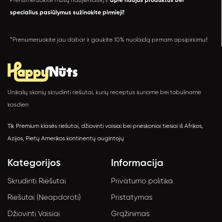
Prenumeruokite mūsų naujienlaiškį ir
apie naujus produktus bei
specialius pasiūlymus sužinokite pirmieji!
*Prenumeruokite jau dabar ir gaukite 10% nuolaidą pirmam apsipirkimui!
Unikalių skonių skrudinti riešutai, kurių receptus kuriame bei tobuliname
kasdien
Tik Premium klasės riešutai, džiovinti vaisiai bei prieskoniai tiesiai iš Afrikos,
Azijos, Pietų Amerikos kontinentų augintojų
Kategorijos
Informacija
Skrudinti Riešutai
Privatumo politika
Riešutai (Neapdoroti)
Pristatymas
Džiovinti Vaisiai
Grąžinimas