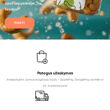
savo kepyklėlėje „Tie
kepėjai“
PIRKTI
Patogus užsakymas
Atsiskaitykite Jums patogiausiu būdu - ApplePay, GooglePay, kortele ar
int. bankininkyste!