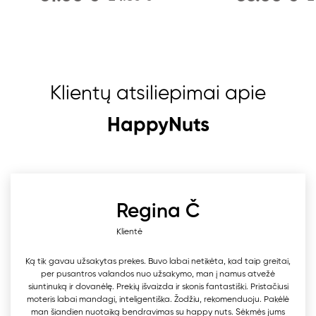
Klientų atsiliepimai apie
HappyNuts
Regina Č
Klientė
Ką tik gavau užsakytas prekes. Buvo labai netikėta, kad taip greitai,
per pusantros valandos nuo užsakymo, man į namus atvežė
siuntinuką ir dovanėlę. Prekių išvaizda ir skonis fantastiški. Pristačiusi
moteris labai mandagi, inteligentiška. Žodžiu, rekomenduoju. Pakėlė
man šiandien nuotaiką bendravimas su happy nuts. Sėkmės jums