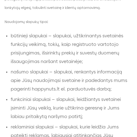
lankytojų elgesį, tobulinti svetainę ir klientų aptarnavimą.
Naudojamų slapukų tipai:
būtinieji slapukai – slapukai, užtikrinantys svetainės
funkcijų veikimą, tokių, kaip registruoto vartotojo
prisijungimas, išsirinktų prekių ir suvestų duomenų
išsaugojimas naršant svetainėje;
našumo slapukai – slapukai, renkantys informaciją
apie Jūsų naudojimąsi svetaine ir padedantys mums
pagerinti happynuts.lt el. parduotuvės darbą;
funkciniai slapukai – slapukai, leidžiantys svetainei
įsiminti Jūsų veiklą, kurie užtikrina geresnę ir Jums
labiau pritaikytą naršymo patirtį;
reklaminiai slapukai – slapukai, kurie leidžia Jums
pateikti reklamas, labiausiai atitinkančias Jūsų