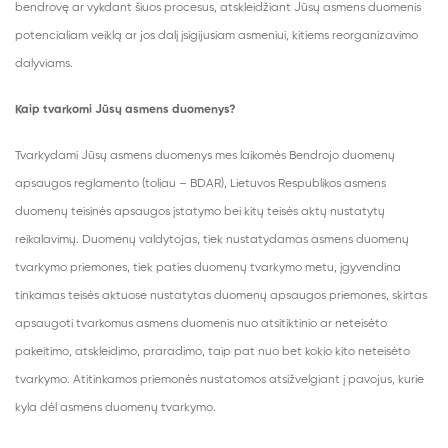
bendrovę ar vykdant šiuos procesus, atskleidžiant Jūsų asmens duomenis
potencialiam veiklą ar jos dalį įsigijusiam asmeniui, kitiems reorganizavimo
dalyviams.
Kaip tvarkomi Jūsų asmens duomenys?
Tvarkydami Jūsų asmens duomenys mes laikomės Bendrojo duomenų
apsaugos reglamento (toliau – BDAR), Lietuvos Respublikos asmens
duomenų teisinės apsaugos įstatymo bei kitų teisės aktų nustatytų
reikalavimų. Duomenų valdytojas, tiek nustatydamas asmens duomenų
tvarkymo priemones, tiek paties duomenų tvarkymo metu, įgyvendina
tinkamas teisės aktuose nustatytas duomenų apsaugos priemones, skirtas
apsaugoti tvarkomus asmens duomenis nuo atsitiktinio ar neteisėto
pakeitimo, atskleidimo, praradimo, taip pat nuo bet kokio kito neteisėto
tvarkymo. Atitinkamos priemonės nustatomos atsižvelgiant į pavojus, kurie
kyla dėl asmens duomenų tvarkymo.