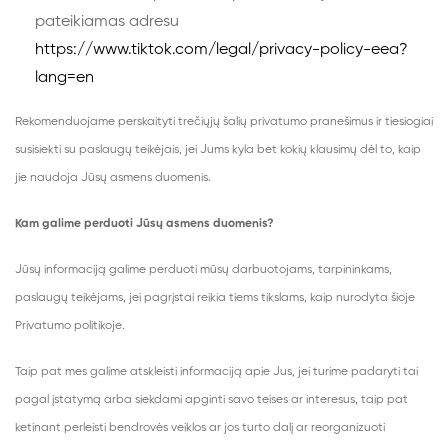
pateikiamas adresu
https://www.tiktok.com/legal/privacy-policy-eea?
lang=en
Rekomenduojame perskaityti trečiųjų šalių privatumo pranešimus ir tiesiogiai
susisiekti su paslaugų teikėjais, jei Jums kyla bet kokių klausimų dėl to, kaip
jie naudoja Jūsų asmens duomenis.
Kam galime perduoti Jūsų asmens duomenis?
Jūsų informaciją galime perduoti mūsų darbuotojams, tarpininkams,
paslaugų teikėjams, jei pagrįstai reikia tiems tikslams, kaip nurodyta šioje
Privatumo politikoje.
Taip pat mes galime atskleisti informaciją apie Jus, jei turime padaryti tai
pagal įstatymą arba siekdami apginti savo teises ar interesus, taip pat
ketinant perleisti bendrovės veiklos ar jos turto dalį ar reorganizuoti