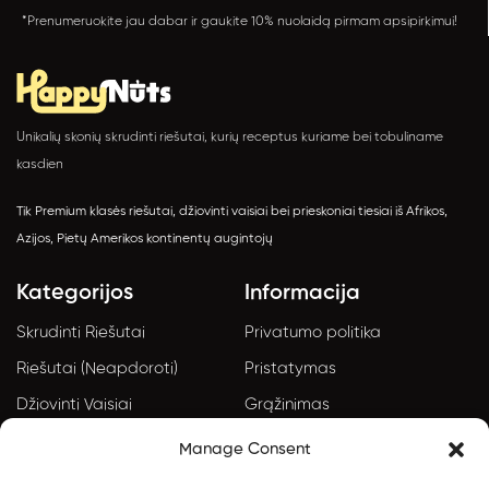
*Prenumeruokite jau dabar ir gaukite 10% nuolaidą pirmam apsipirkimui!
Unikalių skonių skrudinti riešutai, kurių receptus kuriame bei tobuliname
kasdien
Tik Premium klasės riešutai, džiovinti vaisiai bei prieskoniai tiesiai iš Afrikos,
Azijos, Pietų Amerikos kontinentų augintojų
Kategorijos
Informacija
Skrudinti Riešutai
Privatumo politika
Riešutai (Neapdoroti)
Pristatymas
Džiovinti Vaisiai
Grąžinimas
Granolos ir Sėklos
Taisyklės ir sąlygos
Manage Consent
Dovanėlės/Rinkiniai
Apmokėjimo informacija