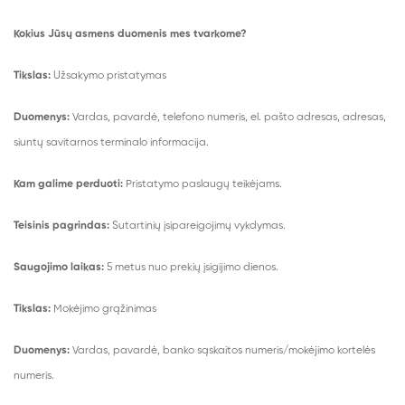
Kokius Jūsų asmens duomenis mes tvarkome?
Tikslas:
Užsakymo pristatymas
Duomenys:
Vardas, pavardė, telefono numeris, el. pašto adresas, adresas,
siuntų savitarnos terminalo informacija.
Kam galime perduoti:
Pristatymo paslaugų teikėjams.
Teisinis pagrindas:
Sutartinių įsipareigojimų vykdymas.
Saugojimo laikas:
5 metus nuo prekių įsigijimo dienos.
Tikslas:
Mokėjimo grąžinimas
Duomenys:
Vardas, pavardė, banko sąskaitos numeris/mokėjimo kortelės
numeris.