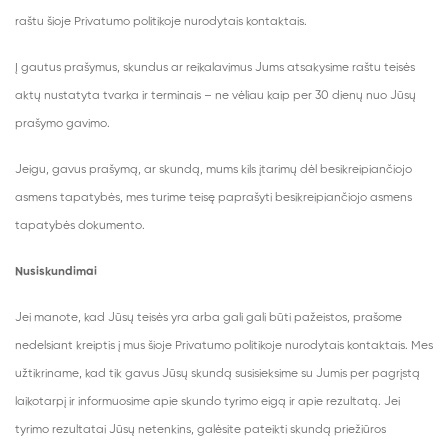
raštu šioje Privatumo politikoje nurodytais kontaktais.
Į gautus prašymus, skundus ar reikalavimus Jums atsakysime raštu teisės
aktų nustatyta tvarka ir terminais – ne vėliau kaip per 30 dienų nuo Jūsų
prašymo gavimo.
Jeigu, gavus prašymą, ar skundą, mums kils įtarimų dėl besikreipiančiojo
asmens tapatybės, mes turime teisę paprašyti besikreipiančiojo asmens
tapatybės dokumento.
Nusiskundimai
Jei manote, kad Jūsų teisės yra arba gali gali būti pažeistos, prašome
nedelsiant kreiptis į mus šioje Privatumo politikoje nurodytais kontaktais. Mes
užtikriname, kad tik gavus Jūsų skundą susisieksime su Jumis per pagrįstą
laikotarpį ir informuosime apie skundo tyrimo eigą ir apie rezultatą. Jei
tyrimo rezultatai Jūsų netenkins, galėsite pateikti skundą priežiūros