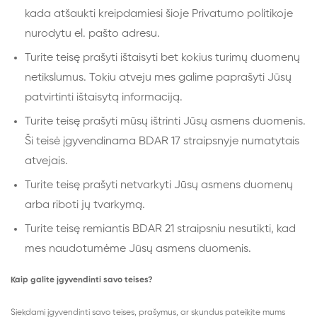
kada atšaukti kreipdamiesi šioje Privatumo politikoje
nurodytu el. pašto adresu.
Turite teisę prašyti ištaisyti bet kokius turimų duomenų
netikslumus. Tokiu atveju mes galime paprašyti Jūsų
patvirtinti ištaisytą informaciją.
Turite teisę prašyti mūsų ištrinti Jūsų asmens duomenis.
Ši teisė įgyvendinama BDAR 17 straipsnyje numatytais
atvejais.
Turite teisę prašyti netvarkyti Jūsų asmens duomenų
arba riboti jų tvarkymą.
Turite teisę remiantis BDAR 21 straipsniu nesutikti, kad
mes naudotumėme Jūsų asmens duomenis.
Kaip galite įgyvendinti savo teises?
Siekdami įgyvendinti savo teises, prašymus, ar skundus pateikite mums