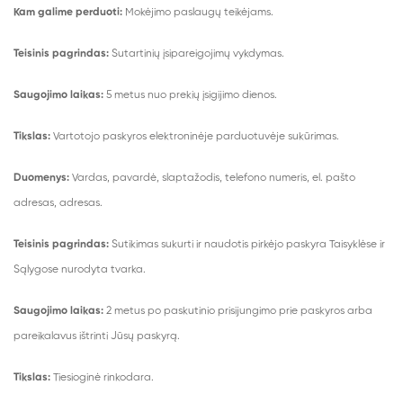
Kam galime perduoti:
Mokėjimo paslaugų teikėjams.
Teisinis pagrindas:
Sutartinių įsipareigojimų vykdymas.
Saugojimo laikas:
5 metus nuo prekių įsigijimo dienos.
Tikslas:
Vartotojo paskyros elektroninėje parduotuvėje sukūrimas.
Duomenys:
Vardas, pavardė, slaptažodis, telefono numeris, el. pašto
adresas, adresas.
Teisinis pagrindas:
Sutikimas sukurti ir naudotis pirkėjo paskyra Taisyklėse ir
Sąlygose nurodyta tvarka.
Saugojimo laikas:
2 metus po paskutinio prisijungimo prie paskyros arba
pareikalavus ištrinti Jūsų paskyrą.
Tikslas:
Tiesioginė rinkodara.