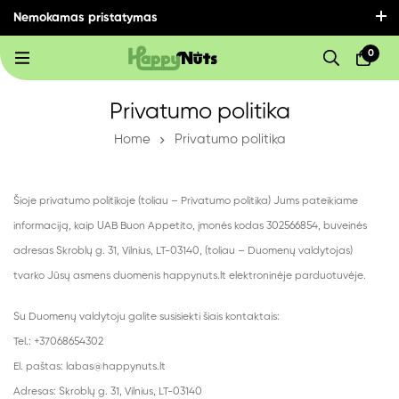
Nemokamas pristatymas
visoje Lietuvoje perkant už 30€ ir daugiau!
0
Privatumo politika
Home
Privatumo politika
Šioje privatumo politikoje (toliau – Privatumo politika) Jums pateikiame
informaciją, kaip UAB Buon Appetito, įmonės kodas 302566854, buveinės
adresas Skroblų g. 31, Vilnius, LT-03140, (toliau – Duomenų valdytojas)
tvarko Jūsų asmens duomenis happynuts.lt elektroninėje parduotuvėje.
Su Duomenų valdytoju galite susisiekti šiais kontaktais:
Tel.: +37068654302
El. paštas: labas@happynuts.lt
Adresas: Skroblų g. 31, Vilnius, LT-03140