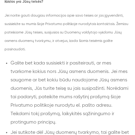
Kokios yra Jūsų teisės?
Jei norite gauti daugiau informacijos apie savo teises ar jas įgyvendinti,
susisiekite su mumis šioje Privatumo politikoje nurodytais kontaktais. Žemiau
pateikiame Jūsų teises, susijusias su Duomenų valdytojo vykdomu Jūsų
asmens duomenų tvarkymu, ir atvejus, kada šiomis teisėmis galite
pasinaudoti.
Galite bet kada susisiekti ir pasiteirauti, ar mes
tvarkome kokius nors Jūsų asmens duomenis. Jei mes
saugome ar bet kokiu būdu naudojame Jūsų asmens
duomenis, Jūs turite teisę su jais susipažinti. Norėdami
tai padaryti, pateikite mums rašytinį prašymą šioje
Privatumo politikoje nurodytu el. pašto adresu.
Teikdami tokį prašymą, laikykitės sąžiningumo ir
protingumo principų.
Jei sutikote dėl Jūsų duomenų tvarkymo, tai galite bet