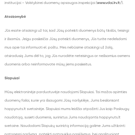
institucijai – Valstybinei duomenų apsaugos inspekcijai (
www.vdai.lrv.lt/
).
Atsakomybė
Jūs esate atsakingi už tai, kad Jūsų pateikti duomenys būtų tikslūs, teisingi
ir išsamūs. Jeigu pasikeičia Jūsų pateikti duomenys, Jūs turite nedelsdami
mus apie tai informuoti el. paštu. Mes nebūsime atsakingi už žalą,
atsiradusią Jums dėl to, jog Jūs nurodėte neteisingus ar neišsamius asmens
duomenis arba neinformavote mūsų jiems pasikeitus.
Slapukai
Mūsų elektroninėje parduotuvėje naudojami Slapukai. Tai mažos apimties
duomenų failai, kurie yra išsaugomi Jūsų naršyklėje, Jums besilankant
happynuts.lt svetainėje. Slapukai mums leidžia atpažinti Jus kaip Paslaugų
naudotoją, susieti duomenis, surinktus Jums naudojantis happynuts.lt
svetaine. Naudodami Slapukų surinktą informaciją galime Jums užtikrinti
patogesnį naršymą, pateikti patrauklius pasiūlymus, bei analizuojant