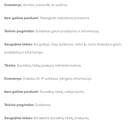
Duomenys:
Vardas, pavardė, el. paštas.
Kam galime perduoti:
Tiesioginės rinkodaros įrankiams.
Teisinis pagrindas:
Sutikimas gauti pasiūlymus ir informaciją.
Saugojimo laikas:
Kol galioja Jūsų sutikimas, arba iki Jums atsisakius gauti
pasiūlymus ir informaciją.
Tikslas:
Socialinių tinklų paskyrų administravimas.
Duomenys:
Unikalus ID, IP adresas, įrenginio informacija.
Kam galime perduoti:
Socialinių tinklų valdytojams.
Teisinis pagrindas:
Sutikimas.
Saugojimo laikas:
Kol sekate socialinių tinklų paskyras.