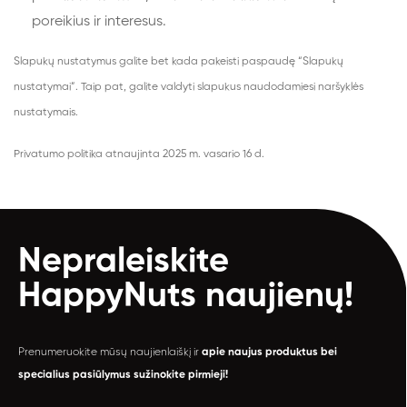
poreikius ir interesus.
Slapukų nustatymus galite bet kada pakeisti paspaudę “
Slapukų
nustatymai
”. Taip pat, galite valdyti slapukus naudodamiesi naršyklės
nustatymais.
Privatumo politika atnaujinta 2025 m. vasario 16 d.
Nepraleiskite
HappyNuts
naujienų!
Prenumeruokite mūsų naujienlaiškį ir
apie naujus produktus bei
specialius pasiūlymus sužinokite pirmieji!