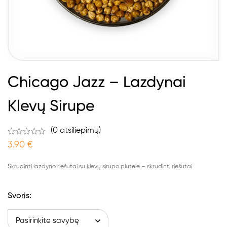
Chicago Jazz – Lazdynai
Klevų Sirupe
(0 atsiliepimų)
3.90
€
Skrudinti lazdyno riešutai su klevų sirupo plutele – skrudinti riešutai
Svoris
: