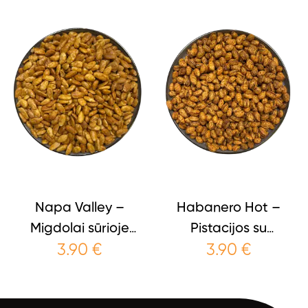
Napa Valley –
Habanero Hot –
Migdolai sūrioje
Pistacijos su
3.90
€
3.90
€
karamelėje
habanero pipirais