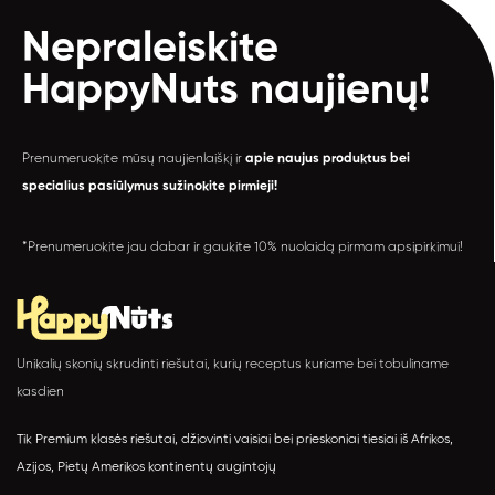
Nepraleiskite
HappyNuts
naujienų!
Prenumeruokite mūsų naujienlaiškį ir
apie naujus produktus bei
specialius pasiūlymus sužinokite pirmieji!
*Prenumeruokite jau dabar ir gaukite 10% nuolaidą pirmam apsipirkimui!
Unikalių skonių skrudinti riešutai, kurių receptus kuriame bei tobuliname
kasdien
Tik Premium klasės riešutai, džiovinti vaisiai bei prieskoniai tiesiai iš Afrikos,
Azijos, Pietų Amerikos kontinentų augintojų