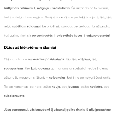
baltymais
,
vitaminu E
,
magniju
ir
skaidulomis
. Šis užkandis ne tik skanus,
bet ir suteikiantis energijos. Klevų sirupas čia ne perteklinis – jo tik tiek, kiek
reikia
subtiliam saldumui
, be pridėtinio cukraus pertekliaus. Tai užkandis,
kurį galima rinktis ir
po treniruotės
, ir
prie rytinės kavos
, ir
vakaro desertui
.
Džiazas kiekvienam skoniui
Chicago Jazz –
universalus pasirinkimas
. Tiks tiek
vaikams
, tiek
suaugusiems
, tiek
kaip dovana
gurmanams ar sveikatai neabejingiems
užkandžių mėgėjams. Skonis –
ne banalus
, bet ir ne pernelyg iššaukiantis.
Tai tas variantas, kai norisi kažko
naujo
, bet
jaukaus
, kažko
netikėto
, bet
subalansuoto
.
Jūsų patogumui, užsisakydami šį užkandį galite rinktis iš trijų įpakavimo