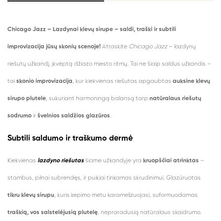
Chicago Jazz – Lazdynai klevų sirupe – s
aldi, traški ir subtili
improvizacija jūsų skonių scenoje!
Atraskite
Chicago Jazz
– lazdynų
riešutų užkandį, įkvėptą džiazo miesto ritmų. Tai ne šiaip saldus užkandis –
tai
skonio improvizacija
, kur kiekvienas riešutas apgaubtas
auksine klevų
sirupo plutele
, sukuriant harmoningą balansą tarp
natūralaus riešutų
sodrumo
ir
švelnios saldžios glazūros
.
Subtili saldumo ir traškumo dermė
Kiekvienas
lazdyno riešutas
šiame užkandyje yra
kruopščiai atrinktas
–
stambus, pilnai subrendęs, ir puikiai tinkamas skrudinimui. Glazūruotas
tikru klevų sirupu
, kuris kepimo metu karamelizuojasi, suformuodamas
traškią, vos salstelėjusią plutelę
, nepraradusią natūralaus skaidrumo.