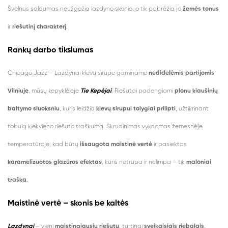
Švelnus saldumas neužgožia lazdyno skonio, o tik pabrėžia jo
žemės tonus
ir
riešutinį charakterį
.
Rankų darbo tikslumas
Chicago Jazz – Lazdynai klevų sirupe gaminame
nedidelėmis partijomis
Vilniuje
, mūsų kepyklėlėje
Tie Kepėjai
. Riešutai padengiami
plonu kiaušinių
baltymo sluoksniu
, kuris leidžia
klevų sirupui tolygiai prilipti
, užtikrinant
tobulą kiekvieno riešuto traškumą. Skrudinimas vykdomas žemesnėje
temperatūroje, kad būtų
išsaugota maistinė vertė
ir pasiektas
karamelizuotos glazūros efektas
, kuris netrupa ir nelimpa – tik
maloniai
traška
.
Maistinė vertė – skonis be kaltės
Lazdynai
– vieni
maistingiausių riešutų
, turtingi
sveikaisiais riebalais
,