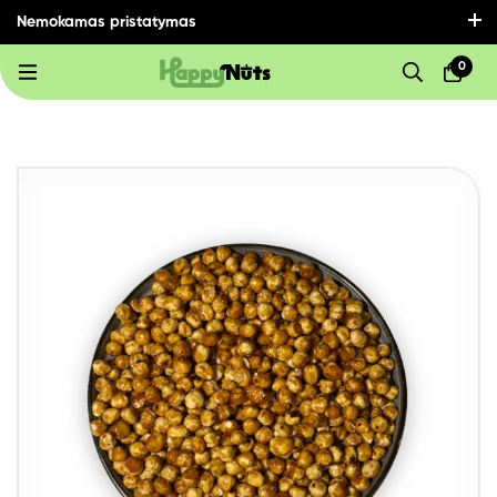
Nemokamas pristatymas
visoje Lietuvoje perkant už 30€ ir daugiau!
0