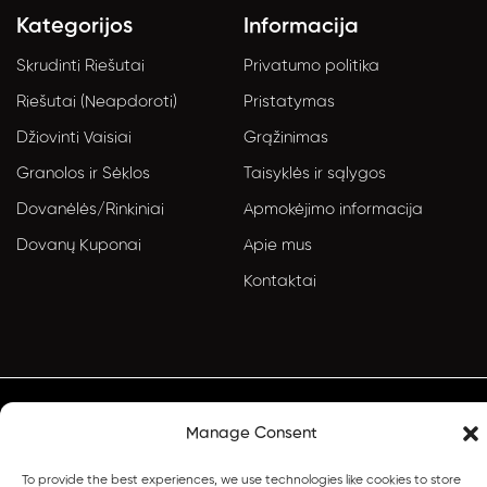
Kategorijos
Informacija
Skrudinti Riešutai
Privatumo politika
Riešutai (Neapdoroti)
Pristatymas
Džiovinti Vaisiai
Grąžinimas
Granolos ir Sėklos
Taisyklės ir sąlygos
Dovanėlės/Rinkiniai
Apmokėjimo informacija
Dovanų Kuponai
Apie mus
Kontaktai
Manage Consent
© 2024 Visos teisės saugomos – HappyNuts
To provide the best experiences, we use technologies like cookies to store