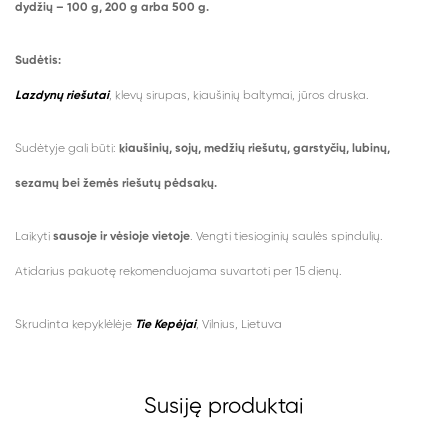
dydžių – 100 g, 200 g arba 500 g.
Sudėtis:
Lazdynų riešutai
, klevų sirupas, kiaušinių baltymai, jūros druska.
Sudėtyje gali būti:
kiaušinių, sojų, medžių riešutų, garstyčių, lubinų,
sezamų bei žemės riešutų pėdsakų.
Laikyti
sausoje ir vėsioje vietoje
. Vengti tiesioginių saulės spindulių.
Atidarius pakuotę rekomenduojama suvartoti per 15 dienų.
Skrudinta kepyklėlėje
Tie Kepėjai
, Vilnius, Lietuva
Susiję produktai